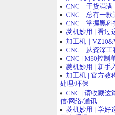
CNC｜干货满满
CNC｜总有一款
CNC｜掌握黑科技
菱机妙用 | 看过
加工机｜VZ10
CNC｜从资深工
CNC | M80
菱机妙用 | 新
加工机 | 官方
处理/环保
CNC | 请收藏这
信/网络/通讯
菱机妙用 | 学好