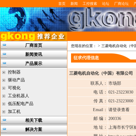
首页
新闻
工控搜索
论坛
厂商论坛
厂商首页
>
您现在的位置：
三菱电机自动化（中
新闻资讯
征求代理信息
产品展示
控制器
三菱电机自动化（中国）有限公司
驱动产品
联系人：
市场部
可视化
电 话：
021-23223030
工业机器人
传 真：
021-23223000
低压配电产品
Email：
请登录查看
加工机
邮 编：
200336
相关下载
地 址：
上海市长宁区虹
解决方案