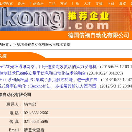
工控搜索
论坛
厂商论坛
产品
方案
厂商
人才
文摘
下载
展览
德国倍福自动化有限公司
>
的位置：
德国倍福自动化有限公司技术文摘
文摘
therCAT光纤通讯网络，用于连接高效灵活的风力发电机..
(2015/6/26 12:03:
C 控制技术已始终立足于信息和自动化技术的融合
(2014/10/24 9:41:09)
26xx 系列面板型 PC 集成了多点触控功能，进一步扩展..
(2013/10/22 12:47
式楼宇自动化：Beckhoff 进一步拓展其解决方案范围..
(2012/5/3 15:20:04
福自动化有限公司
联系人：
销售部
电 话：
021-66312666
传 真：
021-66315696
Email：
请登录查看