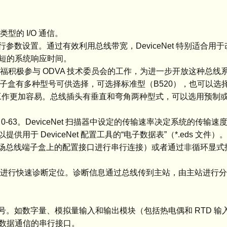
类型的 I/O 通信。
进行参数设置。通过有效利用总线带宽，DeviceNet 特别适合
短的系统响应时间。
品。倍福积极参与 ODVA 技术委员会的工作，为进一步开放这种总
 现场总线端子盒有多种型号可供选择，可选择标准型（B520），也可以选
线工作更加容易。总线插头有垂直和弯角两种型式，可以选用预制
-63。DeviceNet 扫描器中设定的传输速率决定系统的传输速
用于 DeviceNet 配置工具的“电子数据表”（*.eds 文件）。De
件（与现场总线端子盒上的配置接口进行串行连接）或者通过非循环显
它们可以进行快速诊断定位。诊断信息通过总线传到主站，由主站进行
。
业信号。如数字量、模拟量输入和输出模块（包括热电偶和 RTD 
数据通信的串行接口。