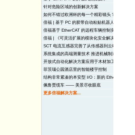
针对危险区域的创新解决方案
如何不错过欧洲杯的每一个精彩镜头？
倍福 | 基于 PC 的胶带自动粘贴机器人控制解决
倍福基于 EtherCAT 的远程车辆控制实现可复现
倍福 | 《可灵活扩展的模块化安全解决方案：Twi
SCT 电流互感器完善了从传感器到云端的端到端
系统集成的高端测量技术 推进机械制造行业的创
开放式自动化解决方案应用于木材加工行业
菲茨瑙公园酒店里的智能楼宇控制
结构非常紧凑的本安型 I/O：新的 EtherCAT
佩鲁贾缆车 —— 美景尽收眼底
更多倍福解决方案...