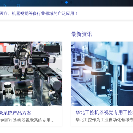
医疗、机器视觉等多行业领域的广泛应用！
用
最新资讯
EMB-3512
觉系统产品方案
瑞芯微Rockchip RK3568 处理器,2*LAN,4*USB3.0,4*USB2.0,7*COM,3.5寸板
支持恩智浦NXP i.MX8M Plus处理器,2*LAN,2*USB2.0,4*USB3.0,10*COM,3.5寸板
华北工控创新打造机器视觉系统专用工业整机