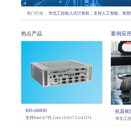
热门行业：
华北工控嵌入式计算机，支持人工智能、智慧
热点产品
案例应
BIS-6680H
EMB-3581
机器视
支持Intel 6/7代 Core i3/i5/i7 LGA1151处理器，H110/Q170/C236，4*USB3.0, 4*USB2.0，2-10*COM(可选)
支持恩智浦NXP i.MX8M Plus处理器,2*LAN,2*USB2.0,4*USB3.0,10*COM,3.5寸板