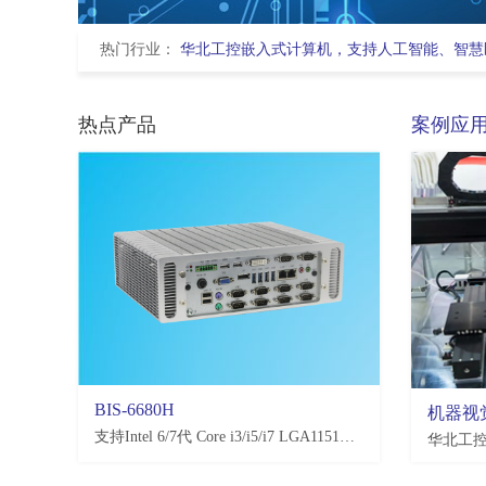
热门行业：
华北工控嵌入式计算机，支持人工智能、智慧
热点产品
案例应
BIS-6680H
EMB-3581
机器视
支持Intel 6/7代 Core i3/i5/i7 LGA1151处理器，H110/Q170/C236，4*USB3.0, 4*USB2.0，2-10*COM(可选)
支持恩智浦NXP i.MX8M Plus处理器,2*LAN,2*USB2.0,4*USB3.0,10*COM,3.5寸板