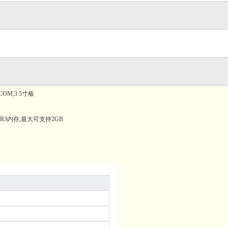
*COM,3.5寸板
DDR3内存,最大可支持2GB