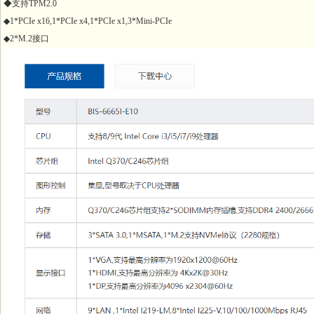
◆支持TPM2.0
◆1*PCIe x16,1*PCIe x4,1*PCIe x1,3*Mini-PCIe
◆2*M.2接口