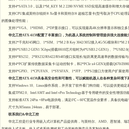
支持4*SATA 3.0，以及1*M_KEY M.2 2280 NVME SSD实现高速缓存和增大
支持CPU集成英特尔锐炬® Xe显卡和英特尔® 超核芯显卡(型号取决于CPU处理器)，并支持1
的图像处理性能；
支持1*VGA、1*HDMI、2*DP显示接口，可以实现最高4K分辨率显示和独立多
华北工控ATX-6159配置了丰富接口，为机器人系统控制和管理提供强大连接能
支持2*千兆RJ45网口、1*SIM、1*M.2 B Key 3042/3052接入4G/5G模块和1*M
支持6*USB3.2 GEN1 5Gbps(搭载H610芯片组时为4*USB3.2 GEN1) 、7*U
支持8*RS232、2*RS232/RS422/RS485接口实现长/短距离更高速率的数据传输
支持4*PCI扩展传统数据采集卡/运动控制卡，和2*PCIe x4 GEN3(搭载Q670/Z690
支持8*GPIO、1*CPUFAN、1*SYSFAN、1*JFP、1*PS/2接口方便用户扩
华北工控ATX-6159具备高安全性和可靠性，可以赋能机器人在各种复杂环境下
支持Windows 10、Linux操作系统，并开发了软件看门狗功能，可以提供更稳
集成TPM2.0、Intel AMT and Intel vPro Technology基于专用硬件的安全性
支持标准ATX 24Pin +8Pin电源供电，满足0℃～60℃宽温作业要求，具备抗
尺寸为305mmx 244mm，易于部署。
联系我们&华北工控
华北工控是行业专用嵌入式计算机产品提供商，与英特尔、AMD、恩智浦、瑞芯微
架构嵌入式主板、嵌入式准系统/整机和工业平板电脑产品及客制化服务。