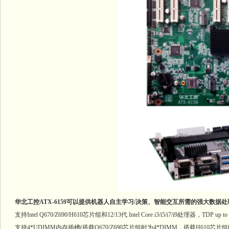
华北工控ATX-6159可以提供机器人自主学习/决策、智能交互所需的强大数据
支持Intel Q670/Z690/H610芯片组和12/13代 Intel Core i3/i5/i7/i
支持4*UDIMM内存插槽(搭载Q670/Z690芯片组时为4*DIMM，搭载H610芯片组时