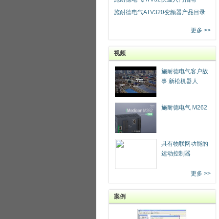
施耐德电气ATV320变频器产品目录
更多 >>
视频
施耐德电气客户故
事 新松机器人
施耐德电气 M262
具有物联网功能的
运动控制器
更多 >>
案例