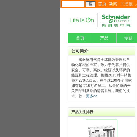
首页
新闻
工控搜
首页
产品
专题
公司简介
施耐德电气是全球能效管理和自
动化领域的专家，致力于为客户提供
安全、可靠、高效、经济以及环保的
能源和过程管理。集团2015财年销售
额为270亿欧元，在全球100多个国家
拥有超过16万名员工。从最简单的开
关产品到复杂的运营系统，我们的技
术、软...
更多>>
产品关注排行