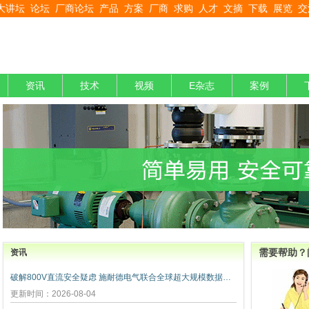
大讲坛
论坛
厂商论坛
产品
方案
厂商
求购
人才
文摘
下载
展览
交
资讯
技术
视频
E杂志
案例
需要帮助？
资讯
破解800V直流安全疑虑 施耐德电气联合全球超大规模数据中心运营商发布弧闪风险评估报告
更新时间：2026-08-04