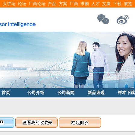
搜
大讲坛
论坛
厂商论坛
产品
方案
厂商
求购
人才
文摘
下载
展览
首页
公司介绍
公司新闻
新品速递
样本下载