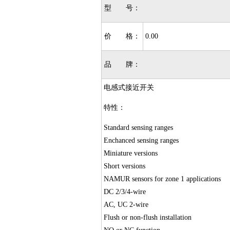
型 号：
价 格：
0.00
品 牌：
电感式接近开关
特性：
Standard sensing ranges
Enchanced sensing ranges
Miniature versions
Short versions
NAMUR sensors for zone 1 applications
DC 2/3/4-wire
AC, UC 2-wire
Flush or non-flush installation