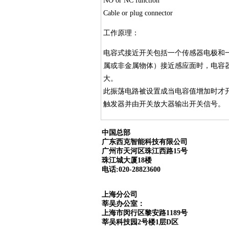
NO or NC function
Cable or plug connector
工作原理：
电容式接近开关包括一个传感器电极和
属或非金属物体）接近感应面时，电容
大。
此振荡电路被设置成当电容值增加时才
触发器并由开关放大器输出开关信号。
中国总部
广东西克智能科技有限公司
广州市天河区珠江西路15号
珠江城大厦18楼
电话:020-28823600
上海分公司
莘吴办公室：
上海市闵行区黎安路1189号
莘吴科技园2号楼1层D区