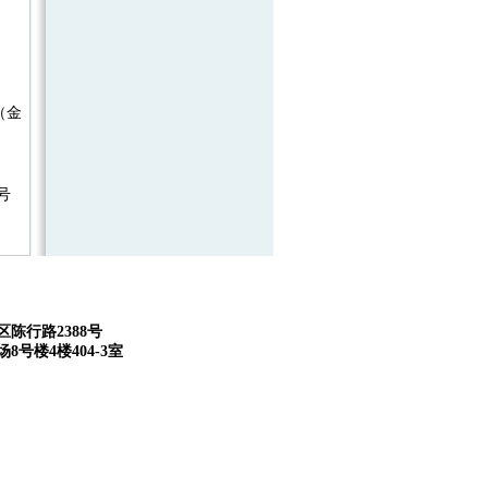
（金
号
:
陈行路2388号
8号楼4楼404-3室