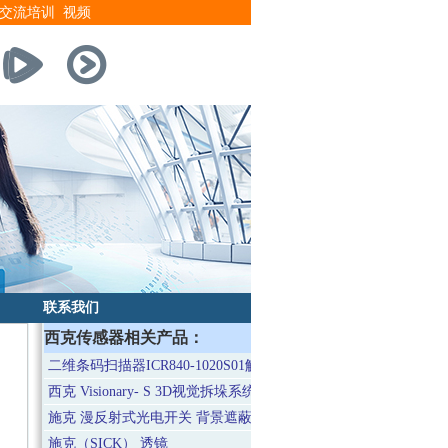
交流培训
视频
联系我们
西克传感器相关产品：
二维条码扫描器ICR840-1020S01解码能力强的静态/低速型
西克 Visionary- S 3D视觉拆垛系统
施克 漫反射式光电开关 背景遮蔽BGS VTB18
施克（SICK） 透镜