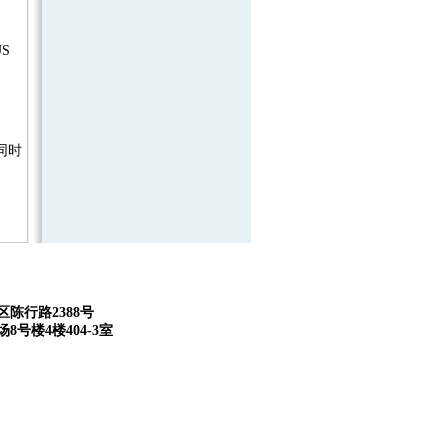
S
，同时
:
陈行路2388号
8号楼4楼404-3室