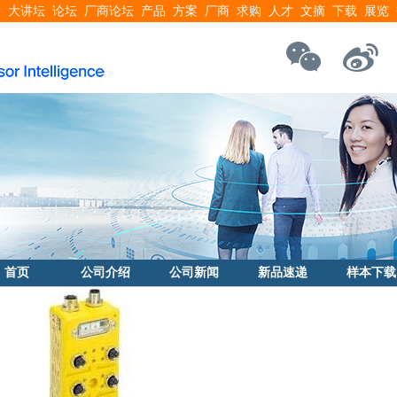
搜
大讲坛
论坛
厂商论坛
产品
方案
厂商
求购
人才
文摘
下载
展览
首页
公司介绍
公司新闻
新品速递
样本下载