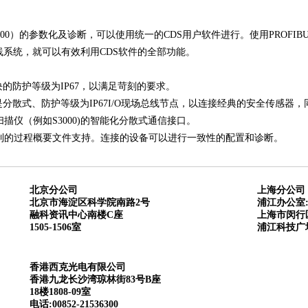
S3000）的参数化及诊断，可以使用统一的CDS用户软件进行。使用PROFIBU
线系统，就可以有效利用CDS软件的全部功能。
afe总线模块的防护等级为IP67，以满足苛刻的要求。
Isafe不仅仅是分散式、防护等级为IP67I/O现场总线节点，以连接经典的安全传感器
扫描仪（例如S3000)的智能化分散式通信接口。
制的过程概要文件支持。连接的设备可以进行一致性的配置和诊断。
北京分公司
上海分公司
北京市海淀区科学院南路2号
浦江办公室
融科资讯中心南楼C座
上海市闵行区
1505-1506室
浦江科技广场
香港西克光电有限公司
香港九龙长沙湾琼林街83号B座
18楼1808-09室
电话:00852-21536300