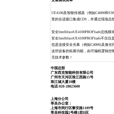
安装调试简单
UE4100及智能传感器（例如C4000和
里的合适接口集成CDS，并通过现场总
安全IntellifaceUE4100PROFIs
安全IntellifaceUE4100PROF
也是连接安全光幕（例如C4000)及激光
这些设备的拓展功能，由可编程逻辑控
无技术参数！
中国总部
广东西克智能科技有限公司
广州市天河区珠江西路15号
珠江城大厦18楼
电话:020-28823600
上海分公司
莘吴办公室：
上海市闵行区黎安路1189号
莘吴科技园2号楼1层D区