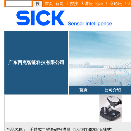
首页
新闻
工控搜
大讲坛
论坛
厂商论坛
产
广东西克智能科技有限公司
首页
公司介绍
产品名称：
手持式二维条码扫描器IT4820/IT4820i(无线式)