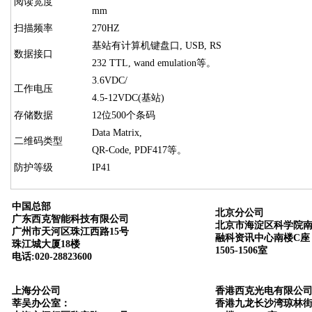
阅读宽度
mm
扫描频率
270HZ
基站有计算机键盘口, USB, RS
数据接口
232 TTL, wand emulation等。
3.6VDC/
工作电压
4.5-12VDC(基站)
存储数据
12位500个条码
Data Matrix,
二维码类型
QR-Code, PDF417等。
防护等级
IP41
中国总部
北京分公司
广东西克智能科技有限公司
北京市海淀区科学院南
广州市天河区珠江西路15号
融科资讯中心南楼C座
珠江城大厦18楼
1505-1506室
电话:020-28823600
上海分公司
香港西克光电有限公
莘吴办公室：
香港九龙长沙湾琼林街