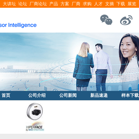
搜
大讲坛
论坛
厂商论坛
产品
方案
厂商
求购
人才
文摘
下载
展览
首页
公司介绍
公司新闻
新品速递
样本下载