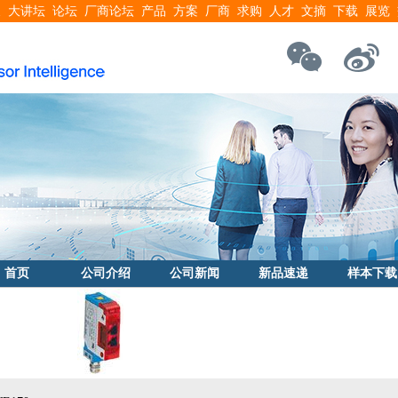
搜
大讲坛
论坛
厂商论坛
产品
方案
厂商
求购
人才
文摘
下载
展览
首页
公司介绍
公司新闻
新品速递
样本下载