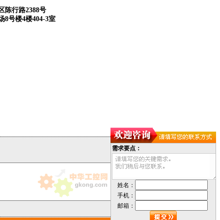
:
陈行路2388号
8号楼4楼404-3室