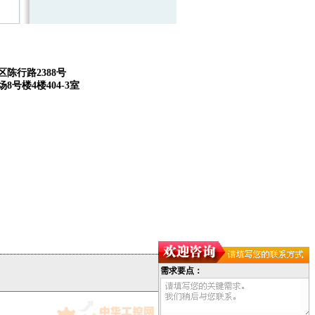
:
陈行路2388号
8号楼4楼404-3室