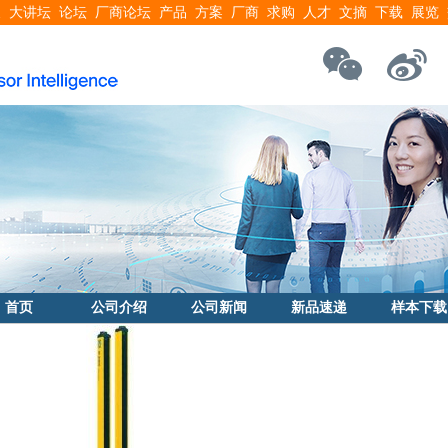
搜
大讲坛
论坛
厂商论坛
产品
方案
厂商
求购
人才
文摘
下载
展览
首页
公司介绍
公司新闻
新品速递
样本下载