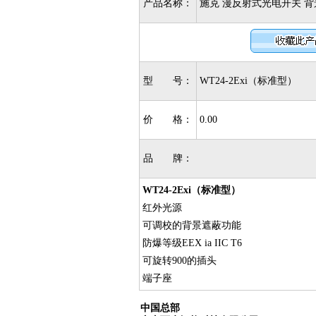
产品名称：
施克 漫反射式光电开关 背景遮
型 号：
WT24-2Exi（标准型）
价 格：
0.00
品 牌：
WT24-2Exi（标准型）
红外光源
可调校的背景遮蔽功能
防爆等级EEX ia IIC T6
可旋转900的插头
端子座
中国总部