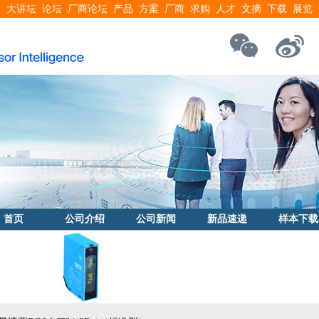
搜
大讲坛
论坛
厂商论坛
产品
方案
厂商
求购
人才
文摘
下载
展览
首页
公司介绍
公司新闻
新品速递
样本下载