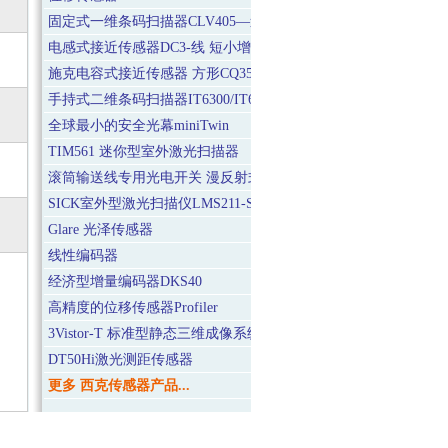
固定式一维条码扫描器CLV405—迷你型
电感式接近传感器DC3-线 短小增强型
施克电容式接近传感器 方形CQ35
手持式二维条码扫描器IT6300/IT6320(无线式)
全球最小的安全光幕miniTwin
TIM561 迷你型室外激光扫描器
滚筒输送线专用光电开关 漫反射式WTR1/WTR2
SICK室外型激光扫描仪LMS211-S14快速型
Glare 光泽传感器
线性编码器
经济型增量编码器DKS40
高精度的位移传感器Profiler
3Vistor-T 标准型静态三维成像系统
DT50Hi激光测距传感器
更多 西克传感器产品...