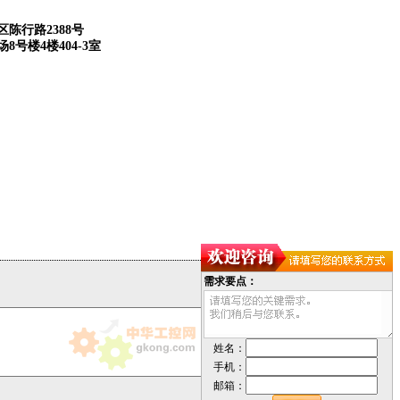
:
陈行路2388号
8号楼4楼404-3室