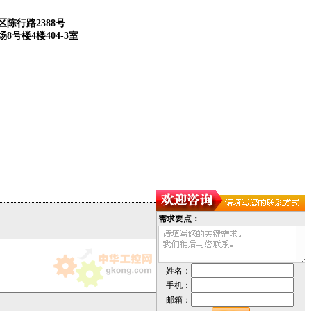
:
陈行路2388号
8号楼4楼404-3室