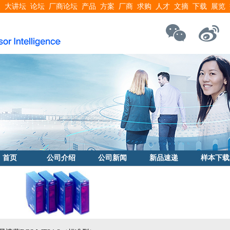
搜
大讲坛
论坛
厂商论坛
产品
方案
厂商
求购
人才
文摘
下载
展览
首页
公司介绍
公司新闻
新品速递
样本下载