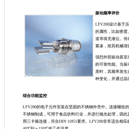
振动频率评价
LFV200设计基
的属性，比如密度
道等填充液位。传
紧凑，按其机械谐
强烈外部振动甚至填
的可靠性能。当振
质时，其频率发生改
种变化，并通过晶
综合功能监控
LFV200的电子元件安装在坚固的不锈钢外壳中。连接螺纹的尺
不锈钢制成，可用于食品饮料行业，并进行抛光处理，因此其
用三卡箍连接，符合DIN 11851要求。LFV200非常适合相
40℃到＋150℃的工作温度。