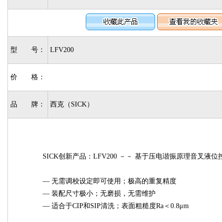
型 号：
LFV200
价 格：
品 牌：
西克（SICK）
SICK创新产品：LFV200 －－ 基于压电谐振原理音叉液
— 无需调校设定即可使用；极高的重复精度
— 装配尺寸极小；无磨损，无需维护
— 适合于CIP和SIP清洗；表面粗糙度Ra＜0.8μm