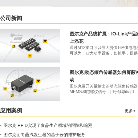
公司新闻
图尔克产品线扩展：IO-Link产
上添花
通过M12接口可以最大提供16A供电
可以为一些大功率设备，如抓手，提供
大4A的供电电流。凭借IP69K防护等级和
70°C工作温度，该类产品可以直接安
本体上。
图尔克|动态倾角传感器如何屏蔽
动
图尔克带开关量输出的动态倾角传感器
MEMS和陀螺仪信号，用于移动应用
开关量输出。
应用案例
更多+
•
图尔克 RFID实现了食品生产领域的跟踪和追溯
•
图尔克面向蒸汽发生器的基于云的维护服务