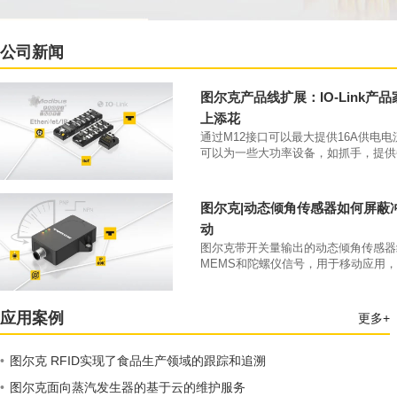
公司新闻
图尔克产品线扩展：IO-Link产
上添花
通过M12接口可以最大提供16A供电
可以为一些大功率设备，如抓手，提供
大4A的供电电流。凭借IP69K防护等级和
70°C工作温度，该类产品可以直接安
本体上。
图尔克|动态倾角传感器如何屏蔽
动
图尔克带开关量输出的动态倾角传感器
MEMS和陀螺仪信号，用于移动应用
开关量输出。
应用案例
更多+
•
图尔克 RFID实现了食品生产领域的跟踪和追溯
•
图尔克面向蒸汽发生器的基于云的维护服务