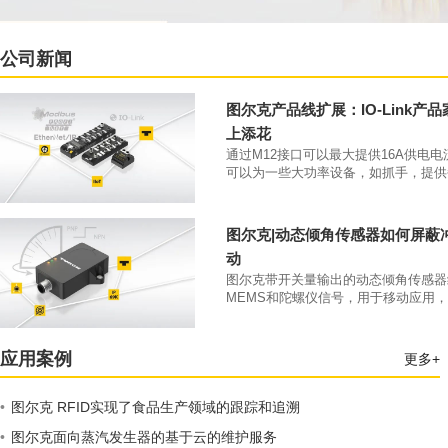
公司新闻
图尔克产品线扩展：IO-Link产
上添花
通过M12接口可以最大提供16A供电
可以为一些大功率设备，如抓手，提供
大4A的供电电流。凭借IP69K防护等级和
70°C工作温度，该类产品可以直接安
本体上。
图尔克|动态倾角传感器如何屏蔽
动
图尔克带开关量输出的动态倾角传感器
MEMS和陀螺仪信号，用于移动应用
开关量输出。
应用案例
更多+
•
图尔克 RFID实现了食品生产领域的跟踪和追溯
•
图尔克面向蒸汽发生器的基于云的维护服务