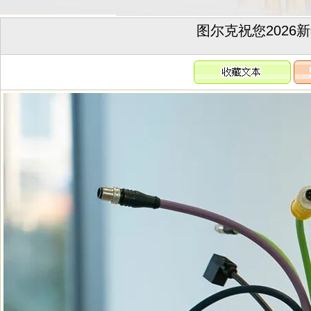
‌图尔克祝您202