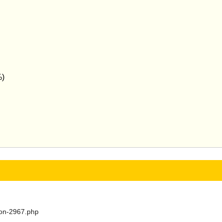
)
son-2967.php