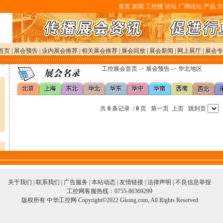
首页
新闻
工控搜
论坛
厂商论坛
产品
方
首页
|
展会预告
|
业内展会推荐
|
相关展会推荐
|
展会回放
|
展会新闻
|
网上展厅
|
展会专
工控展会首页
->
展会预告
->
华北地区
共
0
条记录 /
0
页
第一页
上页
跳到页
关于我们
|
联系我们
|
广告服务
|
本站动态
|
友情链接
|
法律声明
|
不良信息举报
工控网客服热线：0755-86369299
版权所有 中华工控网 Copyright©2022 Gkong.com, All Rights Reserved