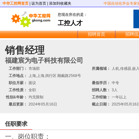
中华工控网首页
|
设为首页
|
添加到收藏夹
中国自动化学会专家
您现在所在的是：
工控人才
招聘首页
招聘信
销售经理
福建宸为电子科技有限公司
工作部门：
市场部
所属领域：
人机,传感器,嵌
工作地点：
上海,上海,闵行区 顾戴路2568号
职位月薪：
面议
最低学历：
中专
工作性质：
全职
招聘人数：
3人
性别&年龄：
均无限制
工作经验：
一年以上
最后更新：
2024年05月16日
截止日期：
2025年05月16
任职要求
一、岗位职责：