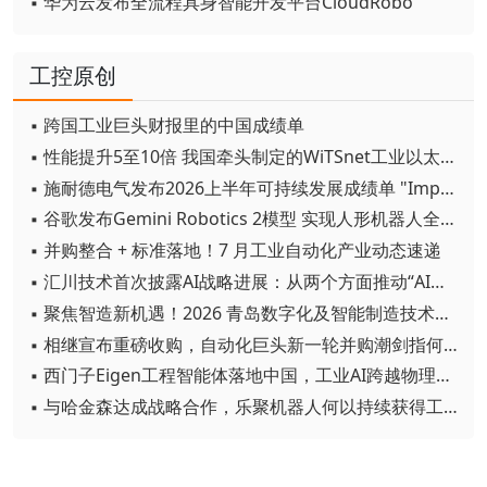
▪ 华为云发布全流程具身智能开发平台CloudRobo
工控原创
▪ 跨国工业巨头财报里的中国成绩单
▪ 性能提升5至10倍 我国牵头制定的WiTSnet工业以太网国际标准正式发布
▪ 施耐德电气发布2026上半年可持续发展成绩单 "Impact 2030"路线图开局稳健
▪ 谷歌发布Gemini Robotics 2模型 实现人形机器人全身智能控制突破
▪ 并购整合 + 标准落地！7 月工业自动化产业动态速递
▪ 汇川技术首次披露AI战略进展：从两个方面推动“AI业务化”落地
▪ 聚焦智造新机遇！2026 青岛数字化及智能制造技术论坛圆满落幕
▪ 相继宣布重磅收购，自动化巨头新一轮并购潮剑指何方？
▪ 西门子Eigen工程智能体落地中国，工业AI跨越物理世界“确定性”拐点
▪ 与哈金森达成战略合作，乐聚机器人何以持续获得工业巨头青睐？