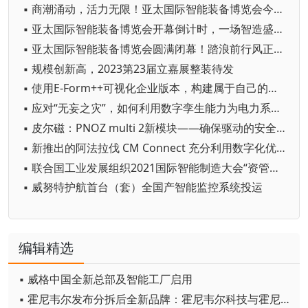
▪ 商潮涌动，活力无限！亚太国际智能装备博览会今日盛大开幕，引领智造未来新篇章！
▪ 亚太国际智能装备博览会开幕倒计时，一场智造盛宴即将开启！
▪ 亚太国际智能装备博览会圆满闭幕！踏浪前行风正劲 共拓智造新版图
▪ 规模创新高，2023第23届立嘉展整装待发
▪ 使用E-Form++可视化企业版本，构建属于自己的专业工控、仿真、组态平台
▪ 应对“无妄之灾”，如何利用数字孪生能力为电力系统及人员赋能？
▪ 皮尔磁：PNOZ multi 2新模块——确保驱动的安全监控
▪ 新推出的阿法拉伐 CM Connect 充分利用数字化优化卫生工艺
▪ 联合国工业发展组织2021国际智能制造大会“资管数智技术与智能制造产业”论坛成功举办
▪ 威努特护航首台（套）全国产智能监控系统投运
编辑精选
▪ 威格中国全新总部及智能工厂启用
▪ 霍尼韦尔发布分拆后全新品牌：霍尼韦尔科技与霍尼韦尔航空航天