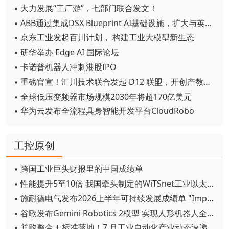
▪ 大力发展“工厂游”，七部门联合发文！
▪ ABB通过集成DSX Blueprint AI基础设施，扩大与英伟达的合作
▪ 京东工业发起百川计划， 构建工业大模型新生态
▪ 研华举办 Edge AI 国际论坛
▪ 卡诺普机器人冲刺港股IPO
▪ 重磅官宣！汇川技术联合发起 D12 联盟，开创产教融合新范式
▪ 全球低压变频器市场规模2030年将超170亿美元
▪ 华为云发布全流程具身智能开发平台CloudRobo
工控原创
▪ 跨国工业巨头财报里的中国成绩单
▪ 性能提升5至10倍 我国牵头制定的WiTSnet工业以太网国际标准正式发布
▪ 施耐德电气发布2026上半年可持续发展成绩单 "Impact 2030"路线图开局稳健
▪ 谷歌发布Gemini Robotics 2模型 实现人形机器人全身智能控制突破
▪ 并购整合 + 标准落地！7 月工业自动化产业动态速递