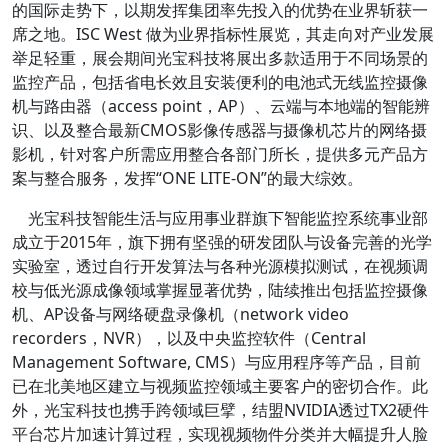
的国际走势下，以期发挥集团率先投入的优势在业界斩获一
席之地。ISC West 做为业界指标性展览，其走向对产业发展
举足轻重，展会期间光宝科技将展出多款适用于不同场景的
监控产品，包括省电长效且安装便利的电池式无线监控摄像
机与路由器（access point，AP）、云端与本地端的智能辨
识、以及整合最新CMOS影像传感器与摄像机芯片的网络摄
影机，针对客户所需应用整合各部门所长，提供多元产品方
案与整合服务，发挥“ONE LITE-ON”的最大综效。
光宝科技智能生活与应用事业群旗下智能监控系统事业部
成立于2015年，旗下拥有坚强的研发团队与设备完善的光学
实验室，透过自行开发算法与各种光源模拟测试，在视频调
校与低光源成像领域掌握显著优势，陆续推出包括监控摄像
机、AP设备与网络硬盘录像机（network video
recorders，NVR），以及中央监控软件（Central
Management Software, CMS）与应用程序等产品，目前
已在北美地区建立与视频监控领域主要客户的密切合作。此
外，光宝科技也携手跨领域巨擘，结盟NVIDIA透过TX2硬件
平台芯片加速计算过程，实现视频物件分类并大幅提升人脸