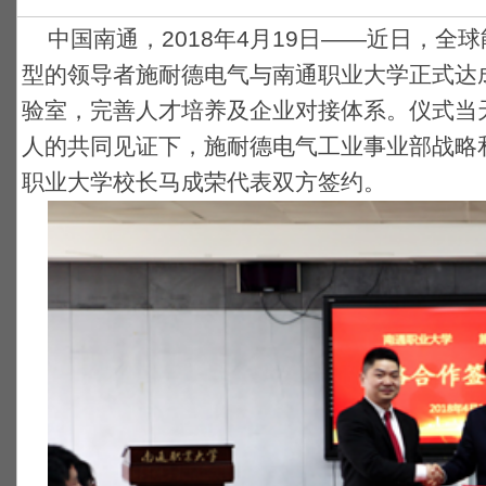
中国南通，2018年4月19日——近日，
型的领导者施耐德电气与南通职业大学正式达
验室，完善人才培养及企业对接体系。仪式当
人的共同见证下，施耐德电气工业事业部战略
职业大学校长马成荣代表双方签约。