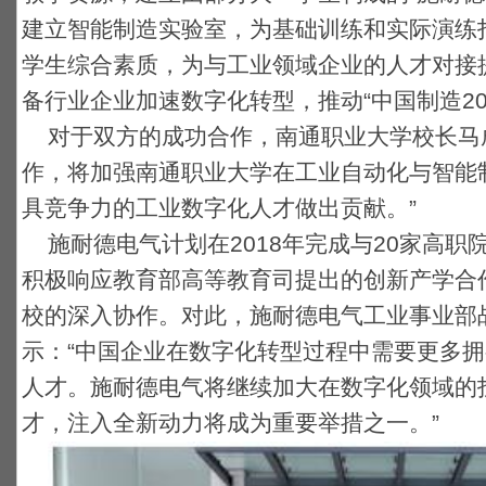
建立智能制造实验室，为基础训练和实际演练
学生综合素质，为与工业领域企业的人才对接
备行业企业加速数字化转型，推动“中国制造20
对于双方的成功合作，南通职业大学校长马
作，将加强南通职业大学在工业自动化与智能
具竞争力的工业数字化人才做出贡献。”
施耐德电气计划在2018年完成与20家高
积极响应教育部高等教育司提出的创新产学合
校的深入协作。对此，施耐德电气工业事业部
示：“中国企业在数字化转型过程中需要更多
人才。施耐德电气将继续加大在数字化领域的
才，注入全新动力将成为重要举措之一。”