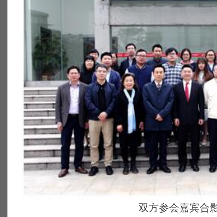
双方参会嘉宾合