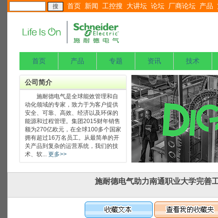
首页
新闻
工控搜
大讲坛
论坛
厂商论坛
产品
首页
产品
专题
资讯
技术
公司简介
施耐德电气是全球能效管理和自
动化领域的专家，致力于为客户提供
安全、可靠、高效、经济以及环保的
能源和过程管理。集团2015财年销售
额为270亿欧元，在全球100多个国家
拥有超过16万名员工。从最简单的开
关产品到复杂的运营系统，我们的技
术、软...
更多>>
施耐德电气助力南通职业大学完善