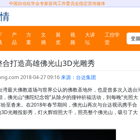
中国自动化学会专家咨询工作委员会指定宣传媒体
情
下
产
方
文
展
视
大讲
工控学
载
品
案
摘
览
频
坛
堂
整合打造高雄佛光山3D光雕秀
ong.com 2018-04-27 09:16
来源：台达集团
湾最大佛教道场与世界公认的佛教圣地外，也是曾多次入选台
，佛光山“佛陀纪念馆”从除夕的撞钟祈福活动，到每晚“光照大
客纷至沓来。在2018年春节期间，佛光山再次与台达视讯携手合
的3D光雕投影秀，灯火辉煌照大千，照亮整个佛光山，吸引了大