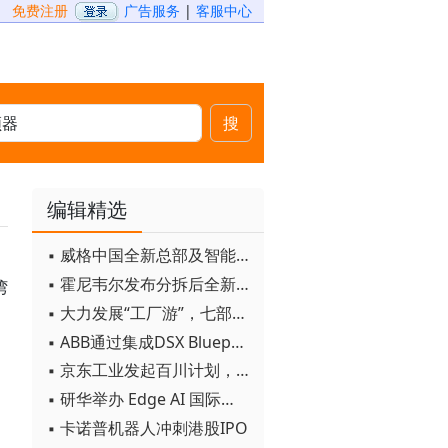
免费注册
广告服务
|
客服中心
搜
编辑精选
▪ 威格中国全新总部及智能工厂启用
▪ 霍尼韦尔发布分拆后全新品牌：霍尼韦尔科技与霍尼韦尔航空航天
湾
▪ 大力发展“工厂游”，七部门联合发文！
▪ ABB通过集成DSX Blueprint AI基础设施，扩大与英伟达的合作
▪ 京东工业发起百川计划， 构建工业大模型新生态
▪ 研华举办 Edge AI 国际论坛
▪ 卡诺普机器人冲刺港股IPO