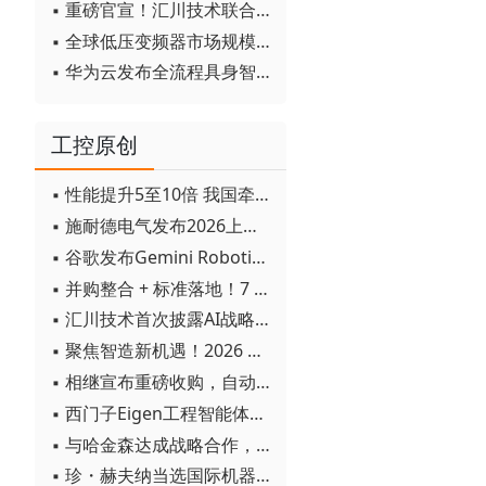
▪ 重磅官宣！汇川技术联合发起 D12 联盟，开创产教融合新范式
▪ 全球低压变频器市场规模2030年将超170亿美元
▪ 华为云发布全流程具身智能开发平台CloudRobo
工控原创
▪ 性能提升5至10倍 我国牵头制定的WiTSnet工业以太网国际标准正式发布
▪ 施耐德电气发布2026上半年可持续发展成绩单 "Impact 2030"路线图开局稳健
▪ 谷歌发布Gemini Robotics 2模型 实现人形机器人全身智能控制突破
▪ 并购整合 + 标准落地！7 月工业自动化产业动态速递
▪ 汇川技术首次披露AI战略进展：从两个方面推动“AI业务化”落地
▪ 聚焦智造新机遇！2026 青岛数字化及智能制造技术论坛圆满落幕
▪ 相继宣布重磅收购，自动化巨头新一轮并购潮剑指何方？
▪ 西门子Eigen工程智能体落地中国，工业AI跨越物理世界“确定性”拐点
▪ 与哈金森达成战略合作，乐聚机器人何以持续获得工业巨头青睐？
▪ 珍・赫夫纳当选国际机器人联合会新任主席