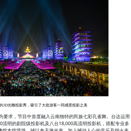
的3D光雕投影秀，吸引了大批游客一同感受投影之美
围为要求，节目中首度融入云南独特的民族七彩孔雀舞。台达运用
00流明的剧院级投影机及八台18,000高流明投影机，搭配专业多
佛馆本馆塔墙，辅以参天激光束，加上撼动人心的音乐及烟火表