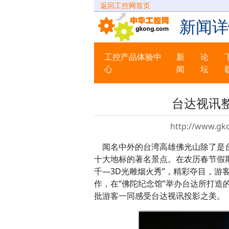
返回工控网首页
新闻详
工控产品体验中
新
论
心
闻
坛
台达视讯
http://www.gk
闻名中外的台湾高雄佛光山除了是台
十大地标的著名景点。在农历春节假期
千—3D光雕烟火秀”，精彩夺目，游
作，在“佛陀纪念馆”举办台达所打造
批游客一同感受台达视讯投影之美。