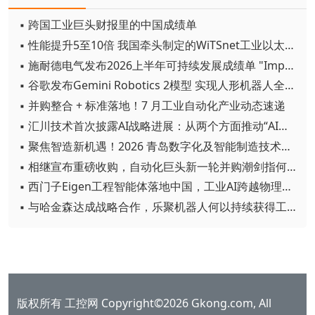
▪ 跨国工业巨头财报里的中国成绩单
▪ 性能提升5至10倍 我国牵头制定的WiTSnet工业以太网国际标准正式发布
▪ 施耐德电气发布2026上半年可持续发展成绩单 "Impact 2030"路线图开局稳健
▪ 谷歌发布Gemini Robotics 2模型 实现人形机器人全身智能控制突破
▪ 并购整合 + 标准落地！7 月工业自动化产业动态速递
▪ 汇川技术首次披露AI战略进展：从两个方面推动“AI业务化”落地
▪ 聚焦智造新机遇！2026 青岛数字化及智能制造技术论坛圆满落幕
▪ 相继宣布重磅收购，自动化巨头新一轮并购潮剑指何方？
▪ 西门子Eigen工程智能体落地中国，工业AI跨越物理世界“确定性”拐点
▪ 与哈金森达成战略合作，乐聚机器人何以持续获得工业巨头青睐？
版权所有 工控网 Copyright©2026 Gkong.com, All