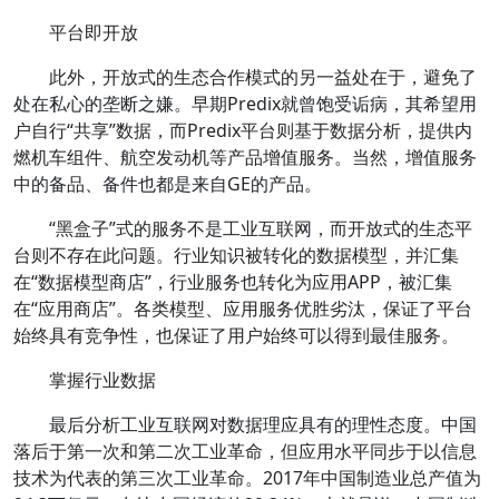
平台即开放
此外，开放式的生态合作模式的另一益处在于，避免了
处在私心的垄断之嫌。早期Predix就曾饱受诟病，其希望用
户自行“共享”数据，而Predix平台则基于数据分析，提供内
燃机车组件、航空发动机等产品增值服务。当然，增值服务
中的备品、备件也都是来自GE的产品。
“黑盒子”式的服务不是工业互联网，而开放式的生态平
台则不存在此问题。行业知识被转化的数据模型，并汇集
在“数据模型商店”，行业服务也转化为应用APP，被汇集
在“应用商店”。各类模型、应用服务优胜劣汰，保证了平台
始终具有竞争性，也保证了用户始终可以得到最佳服务。
掌握行业数据
最后分析工业互联网对数据理应具有的理性态度。中国
落后于第一次和第二次工业革命，但应用水平同步于以信息
技术为代表的第三次工业革命。2017年中国制造业总产值为