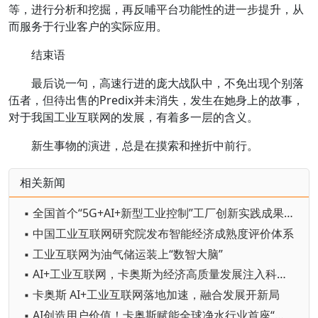
等，进行分析和挖掘，再反哺平台功能性的进一步提升，从
而服务于行业客户的实际应用。
结束语
最后说一句，高速行进的庞大战队中，不免出现个别落
伍者，但待出售的Predix并未消失，发生在她身上的故事，
对于我国工业互联网的发展，有着多一层的含义。
新生事物的演进，总是在摸索和挫折中前行。
相关新闻
▪ 全国首个“5G+AI+新型工业控制”工厂创新实践成果发布
▪ 中国工业互联网研究院发布智能经济成熟度评价体系
▪ 工业互联网为油气储运装上“数智大脑”
▪ AI+工业互联网，卡奥斯为经济高质量发展注入科技动能
▪ 卡奥斯 AI+工业互联网落地加速，融合发展开新局
▪ AI创造用户价值！卡奥斯赋能全球净水行业首座“灯塔”