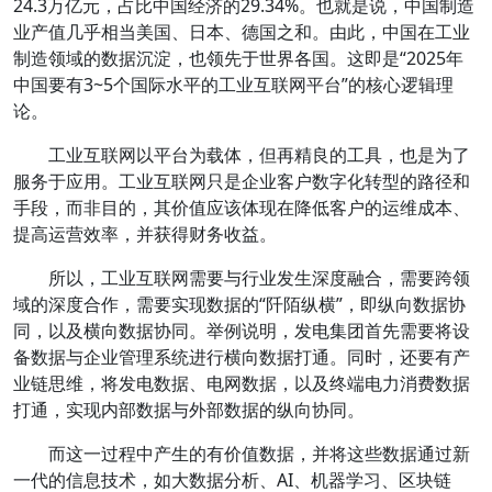
24.3万亿元，占比中国经济的29.34%。也就是说，中国制造
业产值几乎相当美国、日本、德国之和。由此，中国在工业
制造领域的数据沉淀，也领先于世界各国。这即是“2025年
中国要有3~5个国际水平的工业互联网平台”的核心逻辑理
论。
工业互联网以平台为载体，但再精良的工具，也是为了
服务于应用。工业互联网只是企业客户数字化转型的路径和
手段，而非目的，其价值应该体现在降低客户的运维成本、
提高运营效率，并获得财务收益。
所以，工业互联网需要与行业发生深度融合，需要跨领
域的深度合作，需要实现数据的“阡陌纵横”，即纵向数据协
同，以及横向数据协同。举例说明，发电集团首先需要将设
备数据与企业管理系统进行横向数据打通。同时，还要有产
业链思维，将发电数据、电网数据，以及终端电力消费数据
打通，实现内部数据与外部数据的纵向协同。
而这一过程中产生的有价值数据，并将这些数据通过新
一代的信息技术，如大数据分析、AI、机器学习、区块链