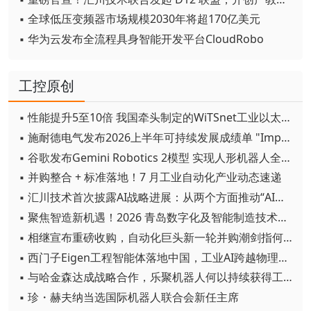
▪ 全球低压变频器市场规模2030年将超170亿美元
▪ 华为云发布全流程具身智能开发平台CloudRobo
工控原创
▪ 性能提升5至10倍 我国牵头制定的WiTSnet工业以太网国际标准正式发布
▪ 施耐德电气发布2026上半年可持续发展成绩单 "Impact 2030"路线图开局稳健
▪ 谷歌发布Gemini Robotics 2模型 实现人形机器人全身智能控制突破
▪ 并购整合 + 标准落地！7 月工业自动化产业动态速递
▪ 汇川技术首次披露AI战略进展：从两个方面推动“AI业务化”落地
▪ 聚焦智造新机遇！2026 青岛数字化及智能制造技术论坛圆满落幕
▪ 相继宣布重磅收购，自动化巨头新一轮并购潮剑指何方？
▪ 西门子Eigen工程智能体落地中国，工业AI跨越物理世界“确定性”拐点
▪ 与哈金森达成战略合作，乐聚机器人何以持续获得工业巨头青睐？
▪ 珍・赫夫纳当选国际机器人联合会新任主席