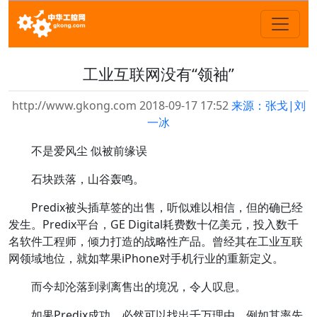
工业互联网没有“领袖”
http://www.gkong.com 2018-09-17 17:52
来源：张戈|刘
一冰
不是爱风尘 似被前缘误
石块跌落，山谷轰鸣。
Predix被头插草签的出售，听似难以相信，但的确已经
发生。Predix平台，GE Digital耗费数十亿美元，投入数千
名软件工程师，倾力打造的战略性产品。曾经其在工业互联
网领域地位，就如苹果iPhone对手机行业的重新定义。
而今却沦落到剥离售出的境况，令人叹息。
如果Predix成功，必然可以找出千万理由，例如其率先