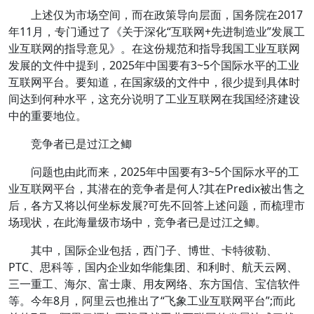
上述仅为市场空间，而在政策导向层面，国务院在2017
年11月，专门通过了《关于深化“互联网+先进制造业”发展工
业互联网的指导意见》。在这份规范和指导我国工业互联网
发展的文件中提到，2025年中国要有3~5个国际水平的工业
互联网平台。要知道，在国家级的文件中，很少提到具体时
间达到何种水平，这充分说明了工业互联网在我国经济建设
中的重要地位。
竞争者已是过江之鲫
问题也由此而来，2025年中国要有3~5个国际水平的工
业互联网平台，其潜在的竞争者是何人?其在Predix被出售之
后，各方又将以何坐标发展?可先不回答上述问题，而梳理市
场现状，在此海量级市场中，竞争者已是过江之鲫。
其中，国际企业包括，西门子、博世、卡特彼勒、
PTC、思科等，国内企业如华能集团、和利时、航天云网、
三一重工、海尔、富士康、用友网络、东方国信、宝信软件
等。今年8月，阿里云也推出了“飞象工业互联网平台”;而此