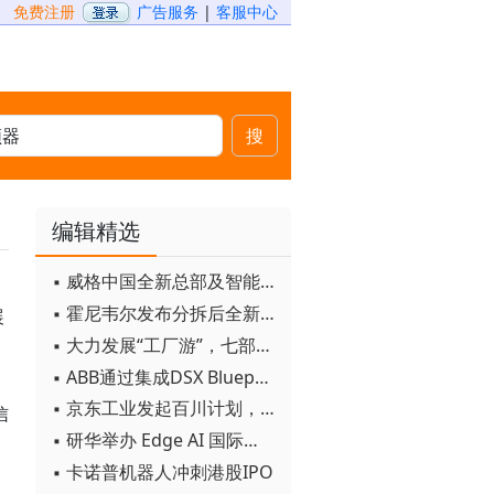
免费注册
广告服务
|
客服中心
搜
编辑精选
▪ 威格中国全新总部及智能工厂启用
▪ 霍尼韦尔发布分拆后全新品牌：霍尼韦尔科技与霍尼韦尔航空航天
展
▪ 大力发展“工厂游”，七部门联合发文！
▪ ABB通过集成DSX Blueprint AI基础设施，扩大与英伟达的合作
▪ 京东工业发起百川计划， 构建工业大模型新生态
信
▪ 研华举办 Edge AI 国际论坛
▪ 卡诺普机器人冲刺港股IPO