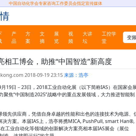
中国自动化学会专家咨询工作委员会指定宣传媒体
情
下
产
方
文
展
视
大讲
工控学
载
品
案
摘
览
频
坛
堂
亮相工博会，助推“中国智造”新高度
gkong.com 2018-09-19 23:15
来源：浩亭
8年9月19日－23日，2018工业自动化展（以下简称IAS）在国家会
 全力聚焦“中国制造2025”战略中的重点发展领域，大力推进智能制
球领先供应商，凭借自身卓越的性能和出色的连接技术为电源、
届IAS上，浩亭将携MICA, PushPull, smart Han®,
他在工业自动化等领域的创新解决方案亮相本届IAS展会（展位
能制造 – 连接即运行”的主题。