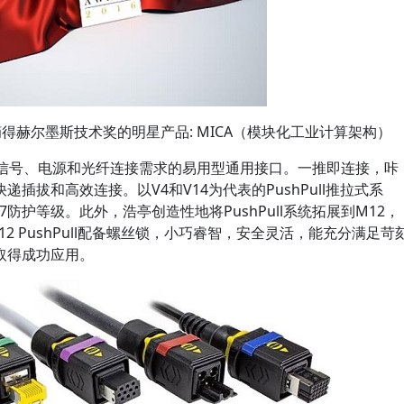
摘得赫尔墨斯技术奖的明星产品: MICA（模块化工业计算架构）
数据、信号、电源和光纤连接需求的易用型通用接口。一推即连接，咔
插拔和高效连接。以V4和V14为代表的PushPull推拉式系
P67防护等级。此外，浩亭创造性地将PushPull系统拓展到M12，
。M12 PushPull配备螺丝锁，小巧睿智，安全灵活，能充分满足苛
取得成功应用。