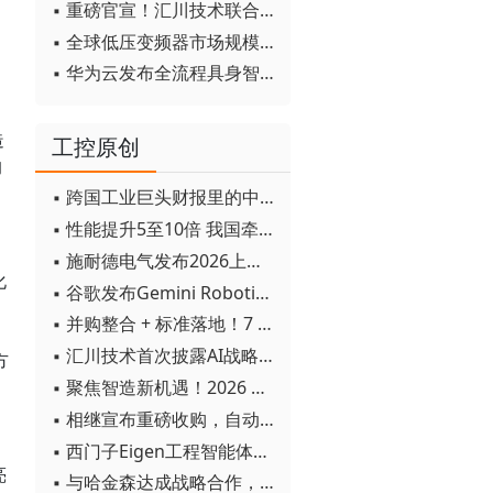
▪ 重磅官宣！汇川技术联合发起 D12 联盟，开创产教融合新范式
▪ 全球低压变频器市场规模2030年将超170亿美元
▪ 华为云发布全流程具身智能开发平台CloudRobo
造
工控原创
的
▪ 跨国工业巨头财报里的中国成绩单
▪ 性能提升5至10倍 我国牵头制定的WiTSnet工业以太网国际标准正式发布
▪ 施耐德电气发布2026上半年可持续发展成绩单 "Impact 2030"路线图开局稳健
化
▪ 谷歌发布Gemini Robotics 2模型 实现人形机器人全身智能控制突破
▪ 并购整合 + 标准落地！7 月工业自动化产业动态速递
▪ 汇川技术首次披露AI战略进展：从两个方面推动“AI业务化”落地
方
▪ 聚焦智造新机遇！2026 青岛数字化及智能制造技术论坛圆满落幕
▪ 相继宣布重磅收购，自动化巨头新一轮并购潮剑指何方？
▪ 西门子Eigen工程智能体落地中国，工业AI跨越物理世界“确定性”拐点
亮
▪ 与哈金森达成战略合作，乐聚机器人何以持续获得工业巨头青睐？