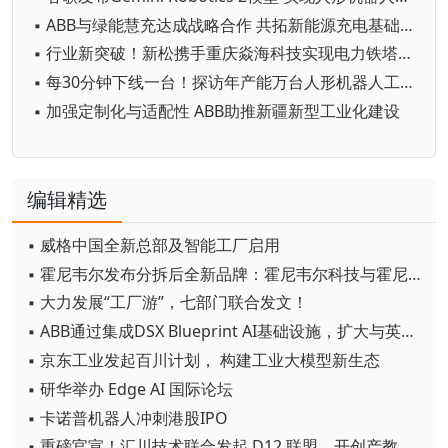
▪ ABB与绿能慧充达成战略合作 共拓新能源充电基础设施新机遇
▪ 行业新突破！新松携手重庆焱海科技实现电力铁塔塔脚等级焊缝智能焊接
▪ 每30分钟下线一台！探访年产能万台人形机器人工厂
▪ 加强定制化与适配性 ABB助推新疆新型工业化建设
编辑精选
▪ 威格中国全新总部及智能工厂启用
▪ 霍尼韦尔发布分拆后全新品牌：霍尼韦尔科技与霍尼韦尔航空航天
▪ 大力发展“工厂游”，七部门联合发文！
▪ ABB通过集成DSX Blueprint AI基础设施，扩大与英伟达的合作
▪ 京东工业发起百川计划， 构建工业大模型新生态
▪ 研华举办 Edge AI 国际论坛
▪ 卡诺普机器人冲刺港股IPO
▪ 重磅官宣！汇川技术联合发起 D12 联盟，开创产教融合新范式