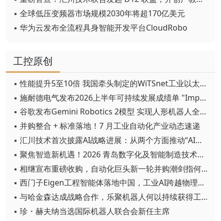
▪ 全球低压变频器市场规模2030年将超170亿美元
▪ 华为云发布全流程具身智能开发平台CloudRobo
工控原创
▪ 性能提升5至10倍 我国牵头制定的WiTSnet工业以太网国际标准正式发布
▪ 施耐德电气发布2026上半年可持续发展成绩单 "Impact 2030"路线图开局稳健
▪ 谷歌发布Gemini Robotics 2模型 实现人形机器人全身智能控制突破
▪ 并购整合 + 标准落地！7 月工业自动化产业动态速递
▪ 汇川技术首次披露AI战略进展：从两个方面推动“AI业务化”落地
▪ 聚焦智造新机遇！2026 青岛数字化及智能制造技术论坛圆满落幕
▪ 相继宣布重磅收购，自动化巨头新一轮并购潮剑指何方？
▪ 西门子Eigen工程智能体落地中国，工业AI跨越物理世界“确定性”拐点
▪ 与哈金森达成战略合作，乐聚机器人何以持续获得工业巨头青睐？
▪ 珍・赫夫纳当选国际机器人联合会新任主席