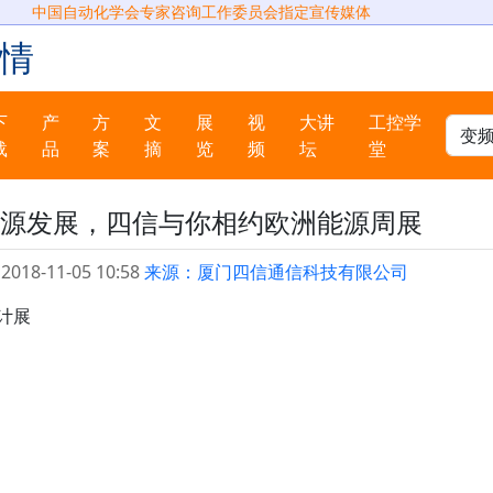
中国自动化学会专家咨询工作委员会指定宣传媒体
情
下
产
方
文
展
视
大讲
工控学
载
品
案
摘
览
频
坛
堂
源发展，四信与你相约欧洲能源周展
2018-11-05 10:58
来源：厦门四信通信科技有限公司
计展