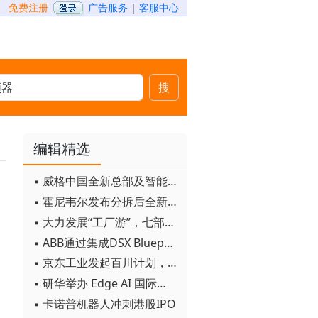
免费注册
广告服务
|
客服中心
搜
编辑精选
▪ 威格中国全新总部及智能工厂启用
▪ 霍尼韦尔发布分拆后全新品牌：霍尼韦尔科技与霍尼韦尔航空航天
▪ 大力发展“工厂游”，七部门联合发文！
▪ ABB通过集成DSX Blueprint AI基础设施，扩大与英伟达的合作
▪ 京东工业发起百川计划， 构建工业大模型新生态
▪ 研华举办 Edge AI 国际论坛
▪ 卡诺普机器人冲刺港股IPO