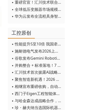
▪ 重磅官宣！汇川技术联合发起 D12 联盟，开创产教融合新范式
▪ 全球低压变频器市场规模2030年将超170亿美元
▪ 华为云发布全流程具身智能开发平台CloudRobo
工控原创
▪ 性能提升5至10倍 我国牵头制定的WiTSnet工业以太网国际标准正式发布
▪ 施耐德电气发布2026上半年可持续发展成绩单 "Impact 2030"路线图开局稳健
▪ 谷歌发布Gemini Robotics 2模型 实现人形机器人全身智能控制突破
▪ 并购整合 + 标准落地！7 月工业自动化产业动态速递
▪ 汇川技术首次披露AI战略进展：从两个方面推动“AI业务化”落地
▪ 聚焦智造新机遇！2026 青岛数字化及智能制造技术论坛圆满落幕
▪ 相继宣布重磅收购，自动化巨头新一轮并购潮剑指何方？
▪ 西门子Eigen工程智能体落地中国，工业AI跨越物理世界“确定性”拐点
▪ 与哈金森达成战略合作，乐聚机器人何以持续获得工业巨头青睐？
▪ 珍・赫夫纳当选国际机器人联合会新任主席