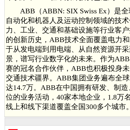
ABB（ABBN: SIX Swiss Ex
自动化和机器人及运动控制领域的技术
力、工业、交通和基础设施等行业客户
的创新历史，ABB技术全面覆盖电力
于从发电端到用电端、从自然资源开采
景，谱写行业数字化的未来。作为AB
赛的冠名合作伙伴，ABB也积极投身
交通技术疆界。ABB集团业务遍布全球
达14.7万。ABB在中国拥有研发、制
位的业务活动，40家本地企业，1.8万
线上和线下渠道覆盖全国300多个城市