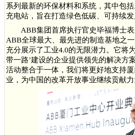
系列最新的环保材料和系统，其中包括
充电站，旨在打造绿色低碳、可持续发
ABB集团首席执行官史毕福博士表示
ABB全球最大、最先进的制造基地之一
充分展示了工业4.0的无限潜力。它将为
带一路’建设的企业提供领先的解决方
活动整合于一体，我们将更好地支持厦
业，为中国的改革开放事业继续贡献力