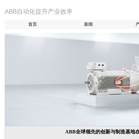
ABB自动化提升产业效率
首页
新闻
ABB全球领先的创新与制造基地