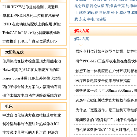
昆仑通态
昆仑纵横
莱姆
雷子克
利德华
·
FLIR TG275助你提前检测，规避风
士
施克
施迈赛
世纪星
松下
威达电
威
险！
·
华北工控RICH系列工控机在汽车安
腾
永宏
宇电
詹佛斯
全检测行业中的应用
·
RFID 在发动机装配线上的应用 新能
源汽车爆炸频发？
解决方案
·
TwinCAT IoT 助力优化智能车辆修理
解决方案
·
方案推介 | SICK车身定位系统BPS
·煤粉仓料位计如何选型？防爆、防静
太阳能光伏
·
使用热成像技术检查屋顶太阳能电池
·研华PPC-6121工业平板电脑在食
板
·
Haiwell(海为)PLC在太阳能方面的应
·触想工控一体机应用在户外环境时都
用
·
Ikaros Solar使用FLIR红外热像仪监控
·医疗设备电源安全使用与维护指南
已装太阳能电池板
·
西门子综合解决方案助力福建钧石能
·铸铁测试平台|尺寸500mm-8000mm
源飞速发展
·
研华太阳发电自动光源跟踪系统方案
·2026年安徽汇川技术官方授权与业务
现货直供平台
机床
·为什么「宽温运作」是工控机可靠性
·
中达自动化解决方案助推机床智能化
·车间设备的 “稳身铠甲”，地平铁你选
升级
·
制冷型与非制冷型红外热成像在ICI
·电机测试数据“飘了”？别只盯电机，
工厂内完美配合
·
非常紧凑且灵活的刀具运送 解决方