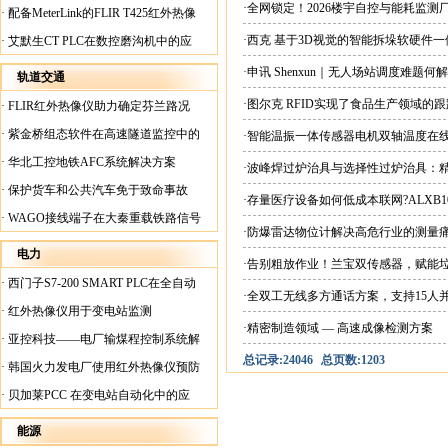
案
·全网锁定！2026楼宇自控与能耗监
·
配备MeterLink的FLIR T425红外热像
仪帮助Medite Europe Ltd加快红外检测
·西克 基于3D视觉的智能拆垛软硬件
·
艾默生CT PLC在数控磨沟机中的应
工作速度
用
·申讯 Shenxun｜无人场站调度难题
轨道交通
·图尔克 RFID实现了食品生产领域的
·
FLIR红外热像仪助力确定芬兰路况
·
紫金桥组态软件在高速隧道监控中的
·智能温振一体传感器电机双轴温度在
应用
·
华北工控地铁AFC系统解决方案
·波峰焊过炉治具与选择性过炉治具：
·
保护货车和公共汽车免于致命事故
·存量医疗设备如何低成本联网?ALXB1
·
WAGO接线端子在大秦重载铁路信号
·防爆雷达物位计解决高危行业的测量
楼设备中的应用
电力
·告别粗放作业！兰宝双传感器，赋能
·
西门子S7-200 SMART PLC在全自动
·全双工无线多方通话方案，支持15人
蓄电池短路内阻检测机上的应用
·
红外热像仪用于变电站监测
·精密制造领域 — 高速成像检测方案
·
亚控科技——电厂输煤程控制系统解
总记录:24046
总页数:1203
决方案
·
韩国火力发电厂使用红外热像仪预防
火灾
·
贝加莱PCC 在变电站自动化中的应
用
能源