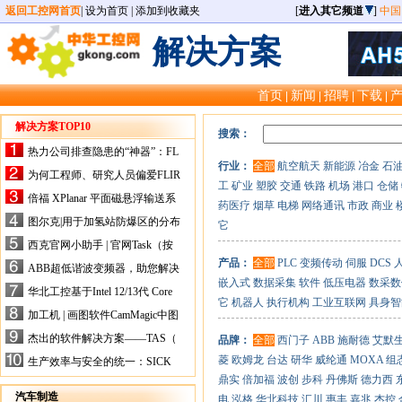
返回工控网首页
|
设为首页
|
添加到收藏夹
[
进入其它频道
]
中国
解决方案
首页
新闻
招聘
下载
|
|
|
|
解决方案TOP10
搜索：
热力公司排查隐患的“神器”：FL
行业：
全部
航空航天
新能源
冶金
石
IR手持式热像仪，高效精准！
为何工程师、研究人员偏爱FLIR
工
矿业
塑胶
交通
铁路
机场
港口
仓储
X-HS系列热像仪？精准高效是
倍福 XPlanar 平面磁悬浮输送系
药医疗
烟草
电梯
网络通讯
市政
商业
关键
统的创新应用
图尔克|用于加氢站防爆区的分布
它
式I/O解决方案
西克官网小助手 | 官网Task（按
任务选型）更新预告
产品：
全部
PLC
变频传动
伺服
DCS
ABB超低谐波变频器，助您解决
嵌入式
数据采集
软件
低压电器
数采数
电气设备运行难题！
华北工控基于Intel 12/13代 Core
它
机器人
执行机构
工业互联网
具身智
的ATX-6159嵌入式主板，推进
加工机 | 画图软件CamMagic中图
机器人市场
层整合的问题
杰出的软件解决方案——TAS（
品牌：
全部
西门子
ABB
施耐德
艾默
Turck Automation Suite）
菱
欧姆龙
台达
研华
威纶通
MOXA
组
生产效率与安全的统一：SICK
关于机器人技术传感器解决方案
鼎实
倍加福
波创
步科
丹佛斯
德力西
的采访
汽车制造
电
泓格
华北科技
汇川
惠丰
嘉兆
杰控