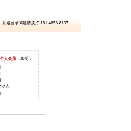
如遇登录问题请拨打 181 4856 8137
个人会员
，享受：
题
客
料
术动态
会