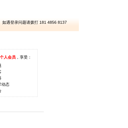
如遇登录问题请拨打 181 4856 8137
个人会员
，享受：
题
客
料
术动态
会