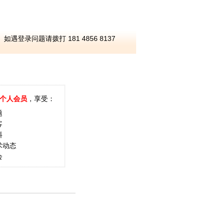
如遇登录问题请拨打 181 4856 8137
个人会员
，享受：
题
客
料
术动态
会