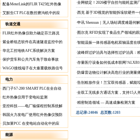
案
·全网锁定！2026楼宇自控与能耗监
·
配备MeterLink的FLIR T425红外热像
仪帮助Medite Europe Ltd加快红外检测
·西克 基于3D视觉的智能拆垛软硬件
·
艾默生CT PLC在数控磨沟机中的应
工作速度
用
·申讯 Shenxun｜无人场站调度难题
轨道交通
·图尔克 RFID实现了食品生产领域的
·
FLIR红外热像仪助力确定芬兰路况
·
紫金桥组态软件在高速隧道监控中的
·智能温振一体传感器电机双轴温度在
应用
·
华北工控地铁AFC系统解决方案
·波峰焊过炉治具与选择性过炉治具：
·
保护货车和公共汽车免于致命事故
·存量医疗设备如何低成本联网?ALXB1
·
WAGO接线端子在大秦重载铁路信号
·防爆雷达物位计解决高危行业的测量
楼设备中的应用
电力
·告别粗放作业！兰宝双传感器，赋能
·
西门子S7-200 SMART PLC在全自动
·全双工无线多方通话方案，支持15人
蓄电池短路内阻检测机上的应用
·
红外热像仪用于变电站监测
·精密制造领域 — 高速成像检测方案
·
亚控科技——电厂输煤程控制系统解
总记录:24046
总页数:1203
决方案
·
韩国火力发电厂使用红外热像仪预防
火灾
·
贝加莱PCC 在变电站自动化中的应
用
能源