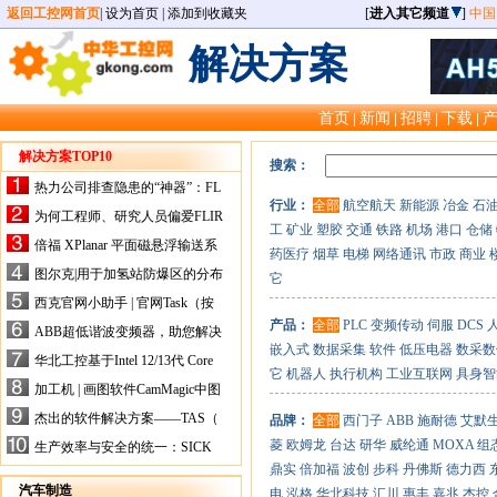
返回工控网首页
|
设为首页
|
添加到收藏夹
[
进入其它频道
]
中国
解决方案
首页
新闻
招聘
下载
|
|
|
|
解决方案TOP10
搜索：
热力公司排查隐患的“神器”：FL
行业：
全部
航空航天
新能源
冶金
石
IR手持式热像仪，高效精准！
为何工程师、研究人员偏爱FLIR
工
矿业
塑胶
交通
铁路
机场
港口
仓储
X-HS系列热像仪？精准高效是
倍福 XPlanar 平面磁悬浮输送系
药医疗
烟草
电梯
网络通讯
市政
商业
关键
统的创新应用
图尔克|用于加氢站防爆区的分布
它
式I/O解决方案
西克官网小助手 | 官网Task（按
任务选型）更新预告
产品：
全部
PLC
变频传动
伺服
DCS
ABB超低谐波变频器，助您解决
嵌入式
数据采集
软件
低压电器
数采数
电气设备运行难题！
华北工控基于Intel 12/13代 Core
它
机器人
执行机构
工业互联网
具身智
的ATX-6159嵌入式主板，推进
加工机 | 画图软件CamMagic中图
机器人市场
层整合的问题
杰出的软件解决方案——TAS（
品牌：
全部
西门子
ABB
施耐德
艾默
Turck Automation Suite）
菱
欧姆龙
台达
研华
威纶通
MOXA
组
生产效率与安全的统一：SICK
关于机器人技术传感器解决方案
鼎实
倍加福
波创
步科
丹佛斯
德力西
的采访
汽车制造
电
泓格
华北科技
汇川
惠丰
嘉兆
杰控