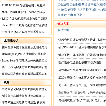
昆仑通态
昆仑纵横
莱姆
雷子克
利德华
·
FLIR TG275助你提前检测，规避风
士
施克
施迈赛
世纪星
松下
威达电
威
险！
·
华北工控RICH系列工控机在汽车安
腾
永宏
宇电
詹佛斯
全检测行业中的应用
·
RFID 在发动机装配线上的应用 新能
源汽车爆炸频发？
解决方案
·
TwinCAT IoT 助力优化智能车辆修理
解决方案
·
方案推介 | SICK车身定位系统BPS
·煤粉仓料位计如何选型？防爆、防静
太阳能光伏
·
使用热成像技术检查屋顶太阳能电池
·研华PPC-6121工业平板电脑在食
板
·
Haiwell(海为)PLC在太阳能方面的应
·触想工控一体机应用在户外环境时都
用
·
Ikaros Solar使用FLIR红外热像仪监控
·医疗设备电源安全使用与维护指南
已装太阳能电池板
·
西门子综合解决方案助力福建钧石能
·铸铁测试平台|尺寸500mm-8000mm
源飞速发展
·
研华太阳发电自动光源跟踪系统方案
·2026年安徽汇川技术官方授权与业务
现货直供平台
机床
·为什么「宽温运作」是工控机可靠性
·
中达自动化解决方案助推机床智能化
·车间设备的 “稳身铠甲”，地平铁你选
升级
·
制冷型与非制冷型红外热成像在ICI
·电机测试数据“飘了”？别只盯电机，
工厂内完美配合
·
非常紧凑且灵活的刀具运送 解决方