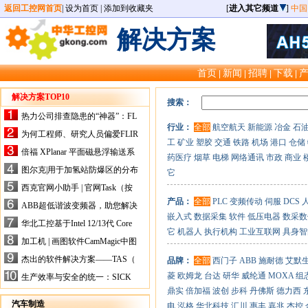
返回工控网首页
|
设为首页
|
添加到收藏夹
[
进入其它频道
]
中国
解决方案
首页
新闻
招聘
下载
|
|
|
|
解决方案TOP10
搜索：
热力公司排查隐患的“神器”：FL
行业：
全部
航空航天
新能源
冶金
石
IR手持式热像仪，高效精准！
为何工程师、研究人员偏爱FLIR
工
矿业
塑胶
交通
铁路
机场
港口
仓储
X-HS系列热像仪？精准高效是
倍福 XPlanar 平面磁悬浮输送系
药医疗
烟草
电梯
网络通讯
市政
商业
关键
统的创新应用
图尔克|用于加氢站防爆区的分布
它
式I/O解决方案
西克官网小助手 | 官网Task（按
任务选型）更新预告
产品：
全部
PLC
变频传动
伺服
DCS
ABB超低谐波变频器，助您解决
嵌入式
数据采集
软件
低压电器
数采数
电气设备运行难题！
华北工控基于Intel 12/13代 Core
它
机器人
执行机构
工业互联网
具身智
的ATX-6159嵌入式主板，推进
加工机 | 画图软件CamMagic中图
机器人市场
层整合的问题
杰出的软件解决方案——TAS（
品牌：
全部
西门子
ABB
施耐德
艾默
Turck Automation Suite）
菱
欧姆龙
台达
研华
威纶通
MOXA
组
生产效率与安全的统一：SICK
关于机器人技术传感器解决方案
鼎实
倍加福
波创
步科
丹佛斯
德力西
的采访
汽车制造
电
泓格
华北科技
汇川
惠丰
嘉兆
杰控