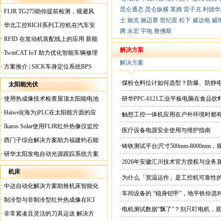
昆仑通态
昆仑纵横
莱姆
雷子克
利德华
·
FLIR TG275助你提前检测，规避风
士
施克
施迈赛
世纪星
松下
威达电
威
险！
·
华北工控RICH系列工控机在汽车安
腾
永宏
宇电
詹佛斯
全检测行业中的应用
·
RFID 在发动机装配线上的应用 新能
源汽车爆炸频发？
解决方案
·
TwinCAT IoT 助力优化智能车辆修理
解决方案
·
方案推介 | SICK车身定位系统BPS
·煤粉仓料位计如何选型？防爆、防静
太阳能光伏
·
使用热成像技术检查屋顶太阳能电池
·研华PPC-6121工业平板电脑在食
板
·
Haiwell(海为)PLC在太阳能方面的应
·触想工控一体机应用在户外环境时都
用
·
Ikaros Solar使用FLIR红外热像仪监控
·医疗设备电源安全使用与维护指南
已装太阳能电池板
·
西门子综合解决方案助力福建钧石能
·铸铁测试平台|尺寸500mm-8000mm
源飞速发展
·
研华太阳发电自动光源跟踪系统方案
·2026年安徽汇川技术官方授权与业务
现货直供平台
机床
·为什么「宽温运作」是工控机可靠性
·
中达自动化解决方案助推机床智能化
·车间设备的 “稳身铠甲”，地平铁你选
升级
·
制冷型与非制冷型红外热成像在ICI
·电机测试数据“飘了”？别只盯电机，
工厂内完美配合
·
非常紧凑且灵活的刀具运送 解决方