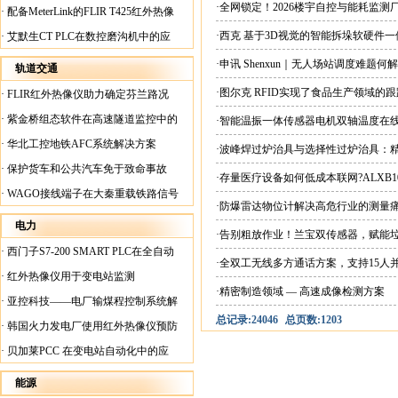
案
·全网锁定！2026楼宇自控与能耗监
·
配备MeterLink的FLIR T425红外热像
仪帮助Medite Europe Ltd加快红外检测
·西克 基于3D视觉的智能拆垛软硬件
·
艾默生CT PLC在数控磨沟机中的应
工作速度
用
·申讯 Shenxun｜无人场站调度难题
轨道交通
·图尔克 RFID实现了食品生产领域的
·
FLIR红外热像仪助力确定芬兰路况
·
紫金桥组态软件在高速隧道监控中的
·智能温振一体传感器电机双轴温度在
应用
·
华北工控地铁AFC系统解决方案
·波峰焊过炉治具与选择性过炉治具：
·
保护货车和公共汽车免于致命事故
·存量医疗设备如何低成本联网?ALXB1
·
WAGO接线端子在大秦重载铁路信号
·防爆雷达物位计解决高危行业的测量
楼设备中的应用
电力
·告别粗放作业！兰宝双传感器，赋能
·
西门子S7-200 SMART PLC在全自动
·全双工无线多方通话方案，支持15人
蓄电池短路内阻检测机上的应用
·
红外热像仪用于变电站监测
·精密制造领域 — 高速成像检测方案
·
亚控科技——电厂输煤程控制系统解
总记录:24046
总页数:1203
决方案
·
韩国火力发电厂使用红外热像仪预防
火灾
·
贝加莱PCC 在变电站自动化中的应
用
能源