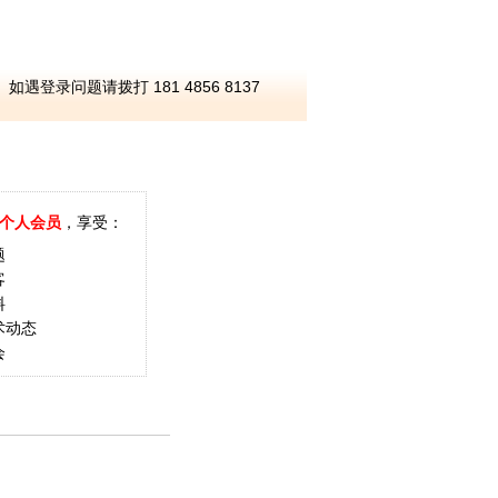
如遇登录问题请拨打 181 4856 8137
个人会员
，享受：
题
客
料
术动态
会