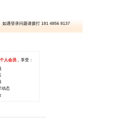
如遇登录问题请拨打 181 4856 8137
个人会员
，享受：
题
客
料
术动态
会