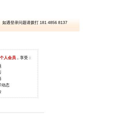
如遇登录问题请拨打 181 4856 8137
个人会员
，享受：
题
客
料
术动态
会