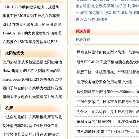
昆仑通态
昆仑纵横
莱姆
雷子克
利德华
·
FLIR TG275助你提前检测，规避风
士
施克
施迈赛
世纪星
松下
威达电
威
险！
·
华北工控RICH系列工控机在汽车安
腾
永宏
宇电
詹佛斯
全检测行业中的应用
·
RFID 在发动机装配线上的应用 新能
源汽车爆炸频发？
解决方案
·
TwinCAT IoT 助力优化智能车辆修理
解决方案
·
方案推介 | SICK车身定位系统BPS
·煤粉仓料位计如何选型？防爆、防静
太阳能光伏
·
使用热成像技术检查屋顶太阳能电池
·研华PPC-6121工业平板电脑在食
板
·
Haiwell(海为)PLC在太阳能方面的应
·触想工控一体机应用在户外环境时都
用
·
Ikaros Solar使用FLIR红外热像仪监控
·医疗设备电源安全使用与维护指南
已装太阳能电池板
·
西门子综合解决方案助力福建钧石能
·铸铁测试平台|尺寸500mm-8000mm
源飞速发展
·
研华太阳发电自动光源跟踪系统方案
·2026年安徽汇川技术官方授权与业务
现货直供平台
机床
·为什么「宽温运作」是工控机可靠性
·
中达自动化解决方案助推机床智能化
·车间设备的 “稳身铠甲”，地平铁你选
升级
·
制冷型与非制冷型红外热成像在ICI
·电机测试数据“飘了”？别只盯电机，
工厂内完美配合
·
非常紧凑且灵活的刀具运送 解决方