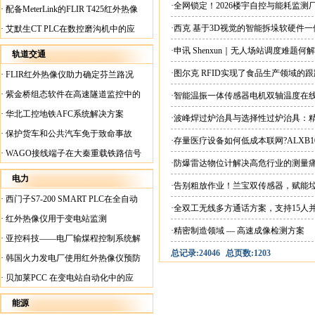
案
·全网锁定！2026楼宇自控与能耗监
·
配备MeterLink的FLIR T425红外热像
仪帮助Medite Europe Ltd加快红外检测
·西克 基于3D视觉的智能拆垛软硬件
·
艾默生CT PLC在数控磨沟机中的应
工作速度
用
·申讯 Shenxun｜无人场站调度难题
轨道交通
·图尔克 RFID实现了食品生产领域的
·
FLIR红外热像仪助力确定芬兰路况
·
紫金桥组态软件在高速隧道监控中的
·智能温振一体传感器电机双轴温度在
应用
·
华北工控地铁AFC系统解决方案
·波峰焊过炉治具与选择性过炉治具：
·
保护货车和公共汽车免于致命事故
·存量医疗设备如何低成本联网?ALXB1
·
WAGO接线端子在大秦重载铁路信号
·防爆雷达物位计解决高危行业的测量
楼设备中的应用
电力
·告别粗放作业！兰宝双传感器，赋能
·
西门子S7-200 SMART PLC在全自动
·全双工无线多方通话方案，支持15人
蓄电池短路内阻检测机上的应用
·
红外热像仪用于变电站监测
·精密制造领域 — 高速成像检测方案
·
亚控科技——电厂输煤程控制系统解
总记录:24046
总页数:1203
决方案
·
韩国火力发电厂使用红外热像仪预防
火灾
·
贝加莱PCC 在变电站自动化中的应
用
能源