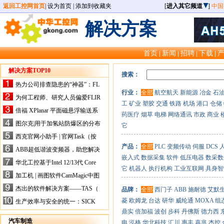
返回工控网首页
|
设为首页
|
添加到收藏夹
[
进入其它频道
]
中国
解决方案
首页
新闻
招聘
下载
|
|
|
|
解决方案TOP10
搜索：
热力公司排查隐患的“神器”：FL
行业：
全部
航空航天
新能源
冶金
石
IR手持式热像仪，高效精准！
为何工程师、研究人员偏爱FLIR
工
矿业
塑胶
交通
铁路
机场
港口
仓储
X-HS系列热像仪？精准高效是
倍福 XPlanar 平面磁悬浮输送系
药医疗
烟草
电梯
网络通讯
市政
商业
关键
统的创新应用
图尔克|用于加氢站防爆区的分布
它
式I/O解决方案
西克官网小助手 | 官网Task（按
任务选型）更新预告
产品：
全部
PLC
变频传动
伺服
DCS
ABB超低谐波变频器，助您解决
嵌入式
数据采集
软件
低压电器
数采数
电气设备运行难题！
华北工控基于Intel 12/13代 Core
它
机器人
执行机构
工业互联网
具身智
的ATX-6159嵌入式主板，推进
加工机 | 画图软件CamMagic中图
机器人市场
层整合的问题
杰出的软件解决方案——TAS（
品牌：
全部
西门子
ABB
施耐德
艾默
Turck Automation Suite）
菱
欧姆龙
台达
研华
威纶通
MOXA
组
生产效率与安全的统一：SICK
关于机器人技术传感器解决方案
鼎实
倍加福
波创
步科
丹佛斯
德力西
的采访
汽车制造
电
泓格
华北科技
汇川
惠丰
嘉兆
杰控