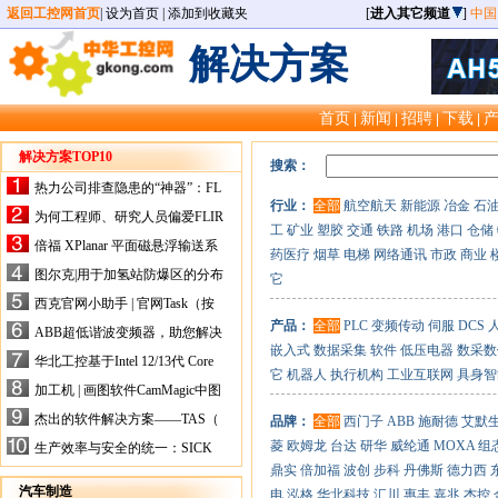
返回工控网首页
|
设为首页
|
添加到收藏夹
[
进入其它频道
]
中国
解决方案
首页
新闻
招聘
下载
|
|
|
|
解决方案TOP10
搜索：
热力公司排查隐患的“神器”：FL
行业：
全部
航空航天
新能源
冶金
石
IR手持式热像仪，高效精准！
为何工程师、研究人员偏爱FLIR
工
矿业
塑胶
交通
铁路
机场
港口
仓储
X-HS系列热像仪？精准高效是
倍福 XPlanar 平面磁悬浮输送系
药医疗
烟草
电梯
网络通讯
市政
商业
关键
统的创新应用
图尔克|用于加氢站防爆区的分布
它
式I/O解决方案
西克官网小助手 | 官网Task（按
任务选型）更新预告
产品：
全部
PLC
变频传动
伺服
DCS
ABB超低谐波变频器，助您解决
嵌入式
数据采集
软件
低压电器
数采数
电气设备运行难题！
华北工控基于Intel 12/13代 Core
它
机器人
执行机构
工业互联网
具身智
的ATX-6159嵌入式主板，推进
加工机 | 画图软件CamMagic中图
机器人市场
层整合的问题
杰出的软件解决方案——TAS（
品牌：
全部
西门子
ABB
施耐德
艾默
Turck Automation Suite）
菱
欧姆龙
台达
研华
威纶通
MOXA
组
生产效率与安全的统一：SICK
关于机器人技术传感器解决方案
鼎实
倍加福
波创
步科
丹佛斯
德力西
的采访
汽车制造
电
泓格
华北科技
汇川
惠丰
嘉兆
杰控