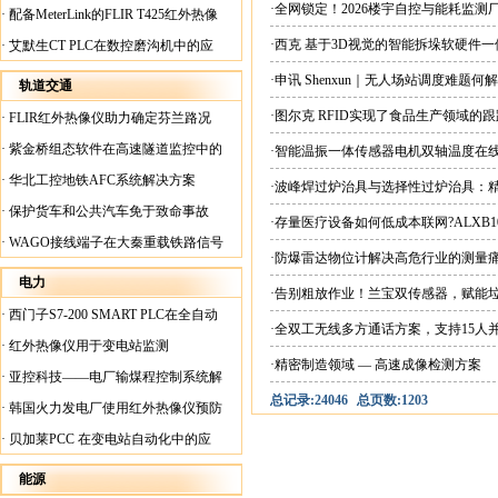
案
·全网锁定！2026楼宇自控与能耗监
·
配备MeterLink的FLIR T425红外热像
仪帮助Medite Europe Ltd加快红外检测
·西克 基于3D视觉的智能拆垛软硬件
·
艾默生CT PLC在数控磨沟机中的应
工作速度
用
·申讯 Shenxun｜无人场站调度难题
轨道交通
·图尔克 RFID实现了食品生产领域的
·
FLIR红外热像仪助力确定芬兰路况
·
紫金桥组态软件在高速隧道监控中的
·智能温振一体传感器电机双轴温度在
应用
·
华北工控地铁AFC系统解决方案
·波峰焊过炉治具与选择性过炉治具：
·
保护货车和公共汽车免于致命事故
·存量医疗设备如何低成本联网?ALXB1
·
WAGO接线端子在大秦重载铁路信号
·防爆雷达物位计解决高危行业的测量
楼设备中的应用
电力
·告别粗放作业！兰宝双传感器，赋能
·
西门子S7-200 SMART PLC在全自动
·全双工无线多方通话方案，支持15人
蓄电池短路内阻检测机上的应用
·
红外热像仪用于变电站监测
·精密制造领域 — 高速成像检测方案
·
亚控科技——电厂输煤程控制系统解
总记录:24046
总页数:1203
决方案
·
韩国火力发电厂使用红外热像仪预防
火灾
·
贝加莱PCC 在变电站自动化中的应
用
能源