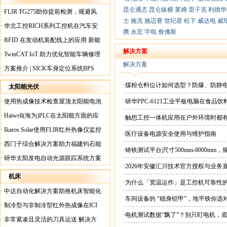
昆仑通态
昆仑纵横
莱姆
雷子克
利德华
·
FLIR TG275助你提前检测，规避风
士
施克
施迈赛
世纪星
松下
威达电
威
险！
·
华北工控RICH系列工控机在汽车安
腾
永宏
宇电
詹佛斯
全检测行业中的应用
·
RFID 在发动机装配线上的应用 新能
源汽车爆炸频发？
解决方案
·
TwinCAT IoT 助力优化智能车辆修理
解决方案
·
方案推介 | SICK车身定位系统BPS
·煤粉仓料位计如何选型？防爆、防静
太阳能光伏
·
使用热成像技术检查屋顶太阳能电池
·研华PPC-6121工业平板电脑在食
板
·
Haiwell(海为)PLC在太阳能方面的应
·触想工控一体机应用在户外环境时都
用
·
Ikaros Solar使用FLIR红外热像仪监控
·医疗设备电源安全使用与维护指南
已装太阳能电池板
·
西门子综合解决方案助力福建钧石能
·铸铁测试平台|尺寸500mm-8000mm
源飞速发展
·
研华太阳发电自动光源跟踪系统方案
·2026年安徽汇川技术官方授权与业务
现货直供平台
机床
·为什么「宽温运作」是工控机可靠性
·
中达自动化解决方案助推机床智能化
·车间设备的 “稳身铠甲”，地平铁你选
升级
·
制冷型与非制冷型红外热成像在ICI
·电机测试数据“飘了”？别只盯电机，
工厂内完美配合
·
非常紧凑且灵活的刀具运送 解决方