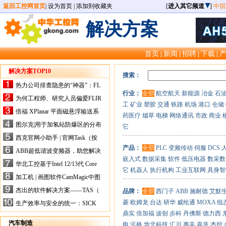
返回工控网首页
|
设为首页
|
添加到收藏夹
[
进入其它频道
]
中国
解决方案
首页
新闻
招聘
下载
|
|
|
|
解决方案TOP10
搜索：
热力公司排查隐患的“神器”：FL
行业：
全部
航空航天
新能源
冶金
石
IR手持式热像仪，高效精准！
为何工程师、研究人员偏爱FLIR
工
矿业
塑胶
交通
铁路
机场
港口
仓储
X-HS系列热像仪？精准高效是
倍福 XPlanar 平面磁悬浮输送系
药医疗
烟草
电梯
网络通讯
市政
商业
关键
统的创新应用
图尔克|用于加氢站防爆区的分布
它
式I/O解决方案
西克官网小助手 | 官网Task（按
任务选型）更新预告
产品：
全部
PLC
变频传动
伺服
DCS
ABB超低谐波变频器，助您解决
嵌入式
数据采集
软件
低压电器
数采数
电气设备运行难题！
华北工控基于Intel 12/13代 Core
它
机器人
执行机构
工业互联网
具身智
的ATX-6159嵌入式主板，推进
加工机 | 画图软件CamMagic中图
机器人市场
层整合的问题
杰出的软件解决方案——TAS（
品牌：
全部
西门子
ABB
施耐德
艾默
Turck Automation Suite）
菱
欧姆龙
台达
研华
威纶通
MOXA
组
生产效率与安全的统一：SICK
关于机器人技术传感器解决方案
鼎实
倍加福
波创
步科
丹佛斯
德力西
的采访
汽车制造
电
泓格
华北科技
汇川
惠丰
嘉兆
杰控