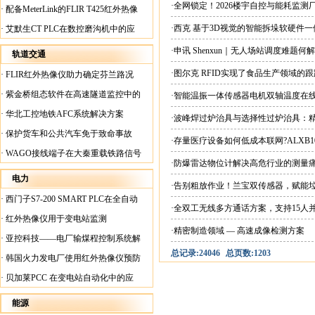
案
·全网锁定！2026楼宇自控与能耗监
·
配备MeterLink的FLIR T425红外热像
仪帮助Medite Europe Ltd加快红外检测
·西克 基于3D视觉的智能拆垛软硬件
·
艾默生CT PLC在数控磨沟机中的应
工作速度
用
·申讯 Shenxun｜无人场站调度难题
轨道交通
·图尔克 RFID实现了食品生产领域的
·
FLIR红外热像仪助力确定芬兰路况
·
紫金桥组态软件在高速隧道监控中的
·智能温振一体传感器电机双轴温度在
应用
·
华北工控地铁AFC系统解决方案
·波峰焊过炉治具与选择性过炉治具：
·
保护货车和公共汽车免于致命事故
·存量医疗设备如何低成本联网?ALXB1
·
WAGO接线端子在大秦重载铁路信号
·防爆雷达物位计解决高危行业的测量
楼设备中的应用
电力
·告别粗放作业！兰宝双传感器，赋能
·
西门子S7-200 SMART PLC在全自动
·全双工无线多方通话方案，支持15人
蓄电池短路内阻检测机上的应用
·
红外热像仪用于变电站监测
·精密制造领域 — 高速成像检测方案
·
亚控科技——电厂输煤程控制系统解
总记录:24046
总页数:1203
决方案
·
韩国火力发电厂使用红外热像仪预防
火灾
·
贝加莱PCC 在变电站自动化中的应
用
能源