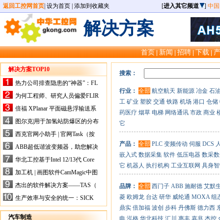
返回工控网首页
|
设为首页
|
添加到收藏夹
[
进入其它频道
]
中国
解决方案
首页
新闻
招聘
下载
|
|
|
|
解决方案TOP10
搜索：
热力公司排查隐患的“神器”：FL
行业：
全部
航空航天
新能源
冶金
石
IR手持式热像仪，高效精准！
为何工程师、研究人员偏爱FLIR
工
矿业
塑胶
交通
铁路
机场
港口
仓储
X-HS系列热像仪？精准高效是
倍福 XPlanar 平面磁悬浮输送系
药医疗
烟草
电梯
网络通讯
市政
商业
关键
统的创新应用
图尔克|用于加氢站防爆区的分布
它
式I/O解决方案
西克官网小助手 | 官网Task（按
任务选型）更新预告
产品：
全部
PLC
变频传动
伺服
DCS
ABB超低谐波变频器，助您解决
嵌入式
数据采集
软件
低压电器
数采数
电气设备运行难题！
华北工控基于Intel 12/13代 Core
它
机器人
执行机构
工业互联网
具身智
的ATX-6159嵌入式主板，推进
加工机 | 画图软件CamMagic中图
机器人市场
层整合的问题
杰出的软件解决方案——TAS（
品牌：
全部
西门子
ABB
施耐德
艾默
Turck Automation Suite）
菱
欧姆龙
台达
研华
威纶通
MOXA
组
生产效率与安全的统一：SICK
关于机器人技术传感器解决方案
鼎实
倍加福
波创
步科
丹佛斯
德力西
的采访
汽车制造
电
泓格
华北科技
汇川
惠丰
嘉兆
杰控