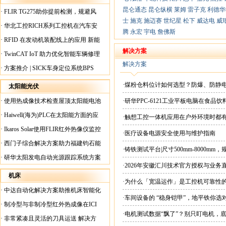
昆仑通态
昆仑纵横
莱姆
雷子克
利德华
·
FLIR TG275助你提前检测，规避风
士
施克
施迈赛
世纪星
松下
威达电
威
险！
·
华北工控RICH系列工控机在汽车安
腾
永宏
宇电
詹佛斯
全检测行业中的应用
·
RFID 在发动机装配线上的应用 新能
源汽车爆炸频发？
解决方案
·
TwinCAT IoT 助力优化智能车辆修理
解决方案
·
方案推介 | SICK车身定位系统BPS
·煤粉仓料位计如何选型？防爆、防静
太阳能光伏
·
使用热成像技术检查屋顶太阳能电池
·研华PPC-6121工业平板电脑在食
板
·
Haiwell(海为)PLC在太阳能方面的应
·触想工控一体机应用在户外环境时都
用
·
Ikaros Solar使用FLIR红外热像仪监控
·医疗设备电源安全使用与维护指南
已装太阳能电池板
·
西门子综合解决方案助力福建钧石能
·铸铁测试平台|尺寸500mm-8000mm
源飞速发展
·
研华太阳发电自动光源跟踪系统方案
·2026年安徽汇川技术官方授权与业务
现货直供平台
机床
·为什么「宽温运作」是工控机可靠性
·
中达自动化解决方案助推机床智能化
·车间设备的 “稳身铠甲”，地平铁你选
升级
·
制冷型与非制冷型红外热成像在ICI
·电机测试数据“飘了”？别只盯电机，
工厂内完美配合
·
非常紧凑且灵活的刀具运送 解决方